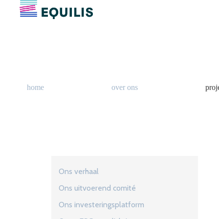
home
over ons
proj
Ons verhaal
Ons uitvoerend comité
Ons investeringsplatform