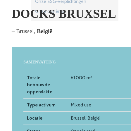
Onze ESG-verplichtingen
DOCKS BRUXSEL
Onze carrières
– Brussel,
België
SAMENVATTING
Totale
61.000 m²
bebouwde
oppervlakte
Type activum
Mixed use
Locatie
Brussel, België