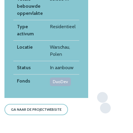
bebouwde
oppervlakte
Type
Residentieel
activum
Locatie
Warschau,
Polen
Status
In aanbouw
Fonds
DuoDev
GA NAAR DE PROJECTWEBSITE