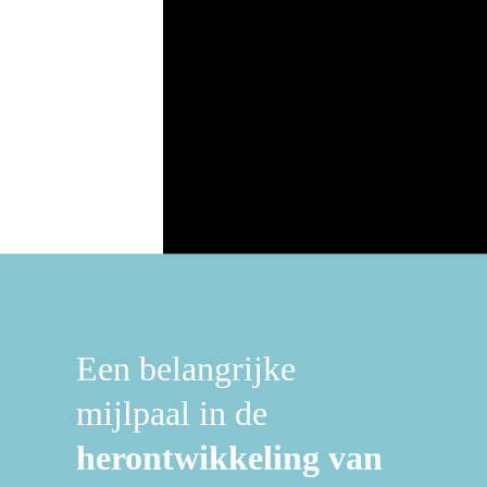
Een belangrijke
mijlpaal in de
herontwikkeling van