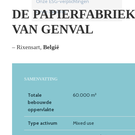
Onze ESG-verplichtingen
DE PAPIERFABRIE
Onze carrières
VAN GENVAL
– Rixensart,
België
SAMENVATTING
Totale
60.000 m²
bebouwde
oppervlakte
Type activum
Mixed use