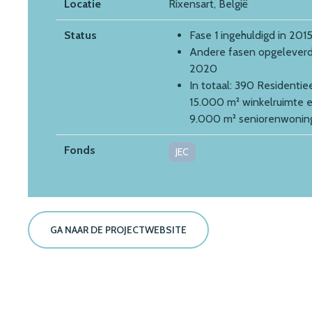
Locatie
Rixensart, België
Status
Fase 1 ingehuldigd in 201
Andere fasen opgeleverd
2020
In totaal: 390 Residentiee
15.000 m² winkelruimte 
9.000 m² seniorenwonin
Fonds
JEC
GA NAAR DE PROJECTWEBSITE