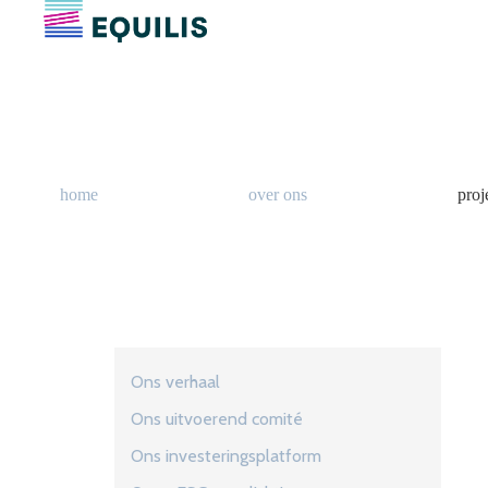
home
over ons
proj
Ons verhaal
Ons uitvoerend comité
Ons investeringsplatform