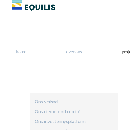
home
over ons
proj
Ons verhaal
Ons uitvoerend comité
Ons investeringsplatform