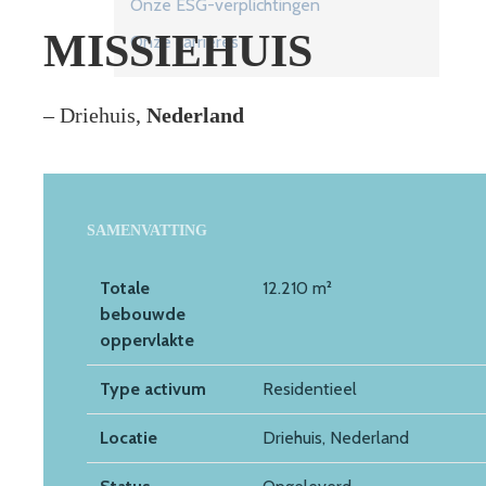
Onze ESG-verplichtingen
MISSIEHUIS
Onze carrières
– Driehuis,
Nederland
SAMENVATTING
Totale
12.210 m²
bebouwde
oppervlakte
Type activum
Residentieel
Locatie
Driehuis, Nederland