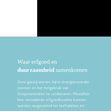
Waar erfgoed en
duurzaamheid
samenkomen
Door gasvrij wonen, bijna-energieneutrale
normen en het hergebruik van
sloopmaterialen te combineren, Missiehuis
hoe verouderde erfgoedlocaties kunnen
worden omgevormd tot leefruimtes en