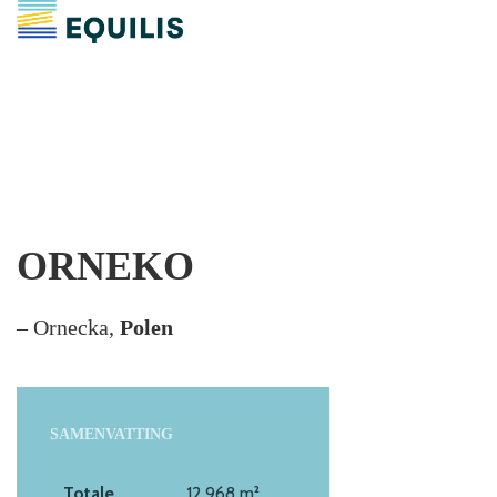
ORNEKO
– Ornecka,
Polen
SAMENVATTING
Totale
12.968 m²