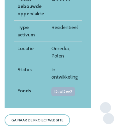
bebouwde
oppervlakte
Type
Residentieel
activum
Locatie
Ornecka,
Polen
Status
In
ontwikkeling
Fonds
DuoDev2
GA NAAR DE PROJECTWEBSITE