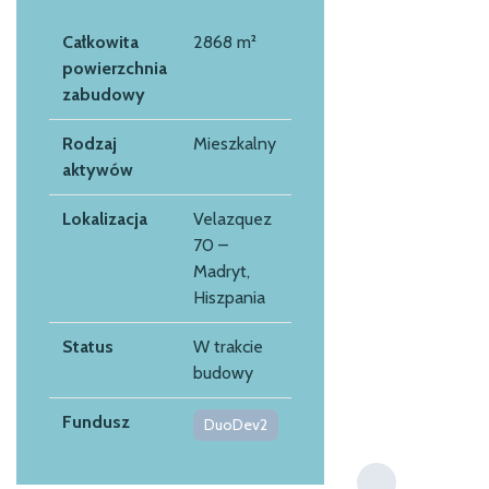
Całkowita
2868 m²
powierzchnia
zabudowy
Rodzaj
Mieszkalny
aktywów
Lokalizacja
Velazquez
70 –
Madryt,
Hiszpania
Status
W trakcie
budowy
Fundusz
DuoDev2