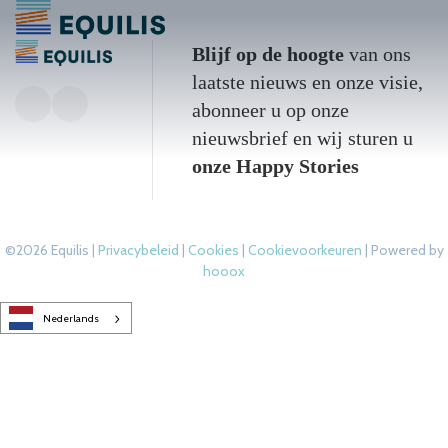
Blijf op de hoogte
van ons
laatste nieuws en onze visie,
abonneer u op onze
nieuwsbrief en wij sturen u
onze Happy Stories
©2026 Equilis |
Privacybeleid
|
Cookies
|
Cookievoorkeuren
| Powered by
hooox
Nederlands