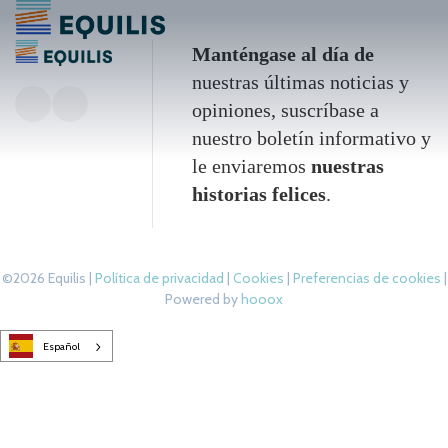
Manténgase al día de
nuestras últimas noticias y
opiniones, suscríbase a
nuestro boletín informativo y
le enviaremos
nuestras
historias felices
.
©2026 Equilis |
Política de privacidad
|
Cookies
|
Preferencias de cookies
|
Powered by
hooox
Español